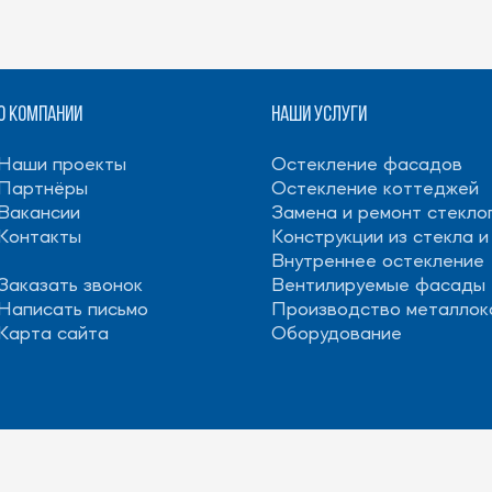
ние
ские двери
оранжереи
О компании
Наши услуги
веранды
Наши проекты
Остекление фасадов
Партнёры
Остекление коттеджей
Вакансии
Замена и ремонт стекло
Контакты
Конструкции из стекла и
Внутреннее остекление
Заказать звонок
Вентилируемые фасады
Написать письмо
Производство металлок
Карта сайта
Оборудование