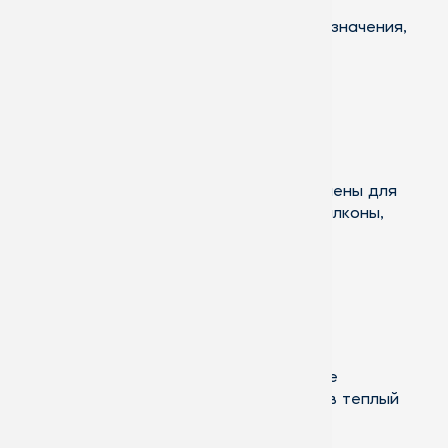
Зимние сады, в зависимости от предназначения,
разделяют на несколько видов:
Буферные зимние сады
Отапливаемые помещения, предназначены для
выращивания цветов. К ним относят балконы,
лоджии и входные группы.
Верандные зимние сады
Не отапливаемые и слабо озеленяемые
помещения, пригодны для проживания в теплый
период.