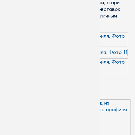
звукоизоляционные характеристики, а при
использовании специальных термовставок
подобные решения могут стать отличным
вариантом для теплоизоляции.
Остекление зимнего сада
Как правило,
конструкция зимнего
сада выполняется из
алюминиевого или
пластикового профиля.