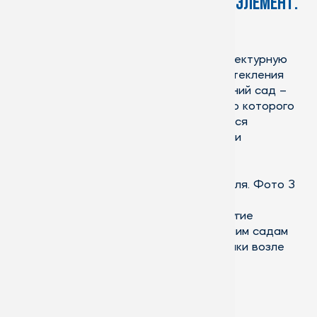
Зимний сад, как архитектурный элемент.
Особенности зимних садов
Зимний сад представляет собой архитектурную
конструкцию, предназначенную для остекления
открытых площадок. Классический зимний сад –
это сложное сооружение, к возведению которого
существует ряд требований касающихся
герметичности, вентиляции, отопления и
водоснабжения.
Помимо классического, возможны и другие
варианты зимнего сада. Условно к зимним садам
относятся любые стеклянные пристройки возле
зданий.
Классификация зимних садов