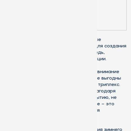
Эти материалы
прочные, надежные, а
также устойчивые к
воздействию
окружающей среды. И
алюминий, и пластик
имеет свои преимущества. Алюминиевые
конструкции очень легкие и подходят для создания
различных форм, пластик, в свою очередь,
обладает высоким уровнем теплоизоляции.
При сооружении зимнего сада, особое внимание
стоит уделить выбору стекла. Наиболее выгодны
энергосберегающие стеклопакеты или триплекс.
Энергосберегающие стеклопакеты, благодаря
специальному низкоэмиссионному покрытию, не
пропускают тепло на улицу. Триплекс же – это
закаленное стекло, которое отличается
повышенной прочностью.
Также отличным выбором для остекления зимнего