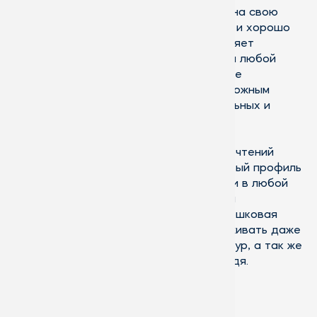
Алюминиевый профиль, несмотря на свою
прочность обладает малым весом и хорошо
поддаётся обработке, что позволяет
получать конструкции практически любой
степени сложности. Использование
алюминиевых систем делает возможным
реализацию даже самых оригинальных и
замысловатых проектов.
В зависимости от вкусов и предпочтений
владельца помещений, алюминиевый профиль
может быть выкрашен практически в любой
цвет. Как правило, для этих целей
используется инновационная порошковая
краска, которая способна выдерживать даже
значительные перепады температур, а так же
воздействие солнца, ветра и дождя.
Алюминиевый профиль неизменно
демонстрирует превосходные