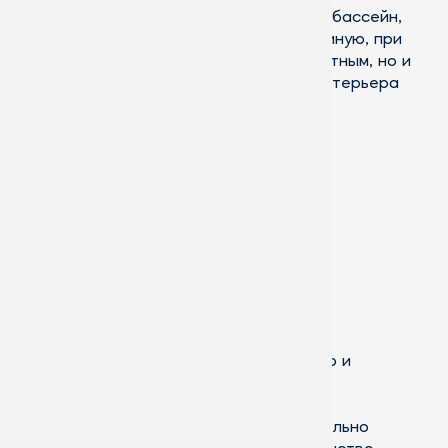
Нередко в зимнем саду обустраивают бассейн,
рабочий кабинет, бильярдную или гостиную, при
этом живые цветы являются лишь приятным, но и
отнюдь не обязательным элементом интерьера
помещения.
Запрос на расчёт
зимнего сада
Преимущества зимних садов
Зимний сад – это не только красиво, но и
практично:
Прозрачные стены и кровля зрительно