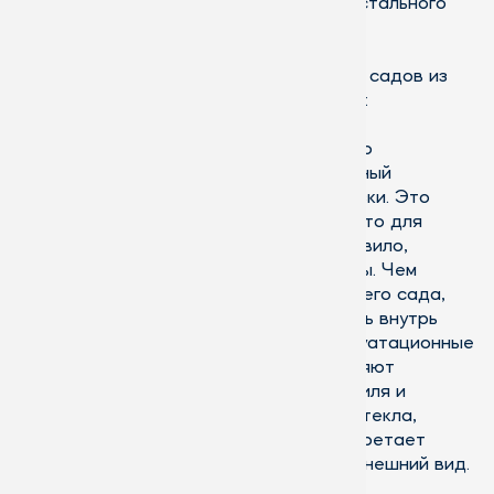
алюминиевых конструкций с помощью стального
каркаса.
В числе ключевых преимуществ зимних садов из
алюминия обязательно нужно отметить:
Прежде всего, что алюминий – это
высокопрочный материал, способный
выдерживать значительные нагрузки. Это
очень важно, учитывая тот факт, что для
остекления зимних садов, как правило,
используют тяжелые стеклопакеты. Чем
больше площадь остекления зимнего сада,
тем больше света будет поступать внутрь
помещения. Превосходные эксплуатационные
характеристики алюминия позволяют
минимизировать количество профиля и
использовать как можно больше стекла,
благодаря чему зимний сад приобретает
легкий, воздушный и прозрачный внешний вид.