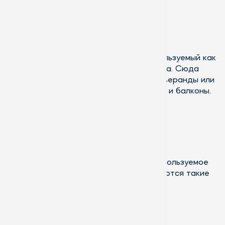
Зимний сад - сезонно жилой
Сезонно жилой, неотапливаемый, используемый как
сад исключительно в тёплое время года. Сюда
можно отнести так любимые в России веранды или
застеклённые неотапливаемые лоджии и балконы.
Зимний сад жилого типа
Хорошо отапливаемое помещение, используемое
для постоянного проживания. Озеленяются такие
зимние сады частично.
Оранжереи