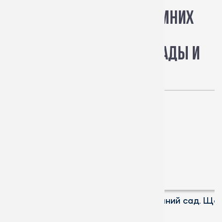
Системы Schuco для зимних
садов
Наши работы: зимние сады и
оранжереи
Зимний сад частного дома во
Зимний сад. Ще
Владимирской области