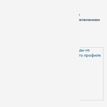
Это классический зимний сад, с особой
климатической системой и обильным озеленением.
Для проживания не используются.
Устройство зимнего сада
Если рассматривать
зимний сад с
технической точки
зрения, то его
конструкция чаще всего
включает в себя
стеклопакеты и
несущий алюминиевый
профиль. В
исключительных случаях
допускается усиление