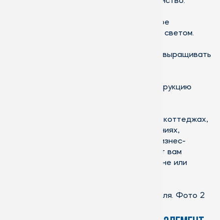
расширяют окружающее пространство.
Еестественное дневное или ночное
освещение наполняет помещение светом.
Дает возможность круглогодично выращивать
растения.
Может дополнять основную конструкцию
здания.
Чаще всего, зимние сады создают при коттеджах,
загородных домах, общественных зданиях,
включая торгово-развлекательные и бизнес-
центры. Тем не менее, ничто не мешает вам
обустроить зимний сад прямо на балконе или
лоджии.