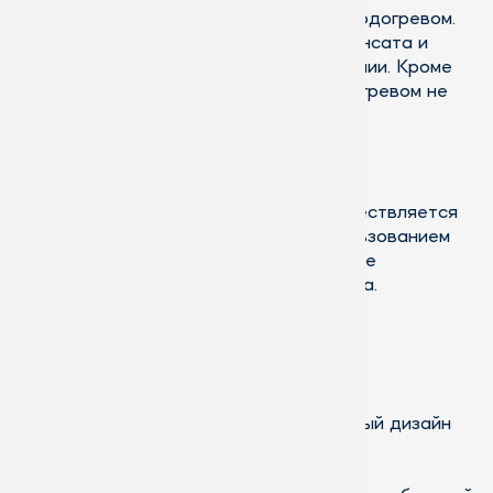
сада станут стеклопакеты с электроподогревом.
Они предотвращают появление конденсата и
создают комфортную среду в помещении. Кроме
того, на стеклопакетах с электроподогревом не
будет залеживаться снег.
Наша компания предлагает услуги по
производству и монтажу зимних садов.
Изготовление всех компонентов осуществляется
на собственном производстве с использованием
современного оборудования, а на месте
выполняется только сборка и установка.
Наша компания обеспечит:
высокое качество материалов;
выбор материалов и разнообразный дизайн
конструкций;
ответственное выполнение услуг;