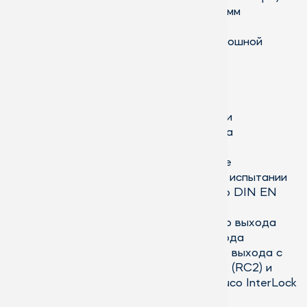
Удобная высота проема до 3000 мм
Макс. вес створки 200 кг
На выбор профиль цоколя или сплошной
профиль створки
Дополнительно
Автоматическое уплотнение двери
Решения для безбарьерного входа
Скрытые петли
Сплошное филенчатое заполнение
1 000 000 циклов открывания при испытании
на долговечность эксплуатации по DIN EN
12400
Фурнитура для дверей аварийного выхода
Предохранители аварийного выхода
Двустворчатые двери аварийного выхода с
классом взломоустойчивости WK2 (RC2) и
автоматической блокировкой Schuco InterLock