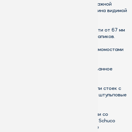
Хорошая теплоизоляция при монтажной
глубине 70 мм: Uf = 1,9 Вт/мK (ширина видимой
части 89 мм).
Минимальная ширина видимой части от 67 мм
за счет применения невидимых штапиков.
Расширенная зона изоляции с термомостами
из пенопласта.
Оптимизированное коэкструдированное
среднее уплотнение.
Широкий выбор профилей, профили стоек с
шириной видимой части до 44 мм, штульповые
створки и шпросы створок.
Окна Schuco AWS 70.BS.HI, в сочетании со
скрытой фурнитурой Schuco AvanTec и Schuco
TipTronic, по дизайну и комфорту также